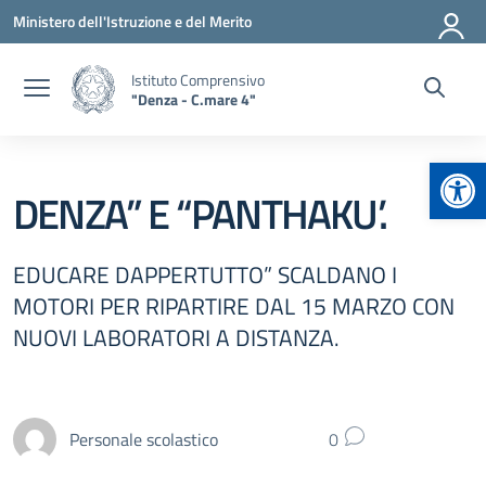
Vai ai contenuti
Vai al menu di navigazione
Vai al footer
Ministero dell'Istruzione e del Merito
Istituto Comprensivo
"Denza - C.mare 4"
Apr
DENZA” E “PANTHAKU’.
EDUCARE DAPPERTUTTO” SCALDANO I
MOTORI PER RIPARTIRE DAL 15 MARZO CON
NUOVI LABORATORI A DISTANZA.
Personale scolastico
0