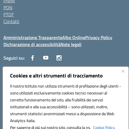
PNRR
PON
PTOF
Contatti
Amministrazione Trasparente
Albo Online
Privacy Policy
Dichiarazione di accessibilità
Note legali
Seguici su:
Cookies e altri strumenti di tracciamento
Traversa Fondo d'Orto n.19B - Cap 80053 - Castellammare di Stabia
(NA) - Tel. 0818701043 - Mail: naic847006@istruzione.it - PEC:
Il nostro Istituto non utilizza strumenti di profilazione degli utenti -
naic847006@pec.istruzione.it
sono utilizzati esclusivamente cookies tecnici necessari al
Codice meccanografico: NAIC847006 - Codice iPA: istsc_naic847006 -
corretto funzionamento del sito, alla fruibilità dei servizi
C.F. 82009060631 - Codice univoco fatturazione elettronica (CUF):
istituzionali e alla sua accessibilità – sono utilizzati, inoltre,
UFUAUC
strumenti statistici anonimizzati messi a disposizione da Web
Analytics Italia.
Hosting & Powered by 3D Solution S.r.l.
Per saperne di più sul nostro sito, consulta la ns.
Cookie Policy.