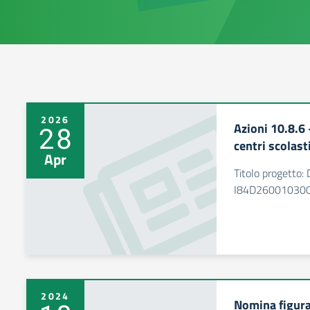
2026
Azioni 10.8.6 
28
centri scolasti
Apr
Titolo progetto: D
I84D26001030
2024
Nomina figura