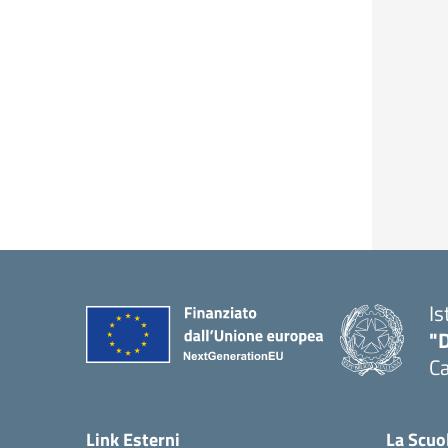
Is
"
C
— 
Link Esterni
La Scuo