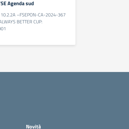
FSE Agenda sud
o: 10.2.2A –FSEPON-CA-2024-367
o: ALWAYS BETTER CUP:
001
Novità