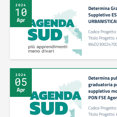
2024
Determina Gra
10
Suppletivo E
Apr
URBANISTICA
Codice Progett
Titolo Progett
I84D23002470
2024
Determina pu
05
graduatoria p
Apr
suppletivo 
PON FSE Agen
Codice Progett
Titolo Progett