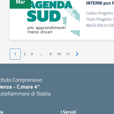
Mar
INTERNI pon 
Codice Progett
Titolo Progett
I84D23002470
1
2
3
…
9
10
11
Pagina successiva
tituto Comprensivo
Denza - C.mare 4"
astellammare di Stabia
Visita la pagina iniziale della scuola
la
I Servizi