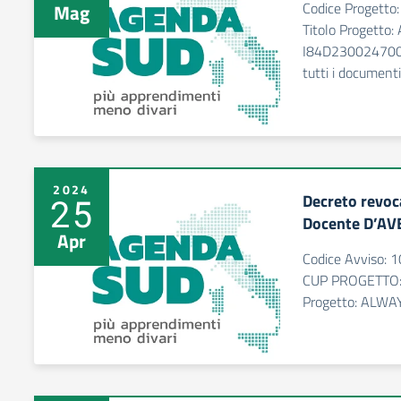
Codice Progett
Mag
Titolo Progett
I84D2300247000
tutti i documenti
2024
Decreto revoca
25
Docente D’AV
Apr
Codice Avviso:
CUP PROGETTO:
Progetto: ALW