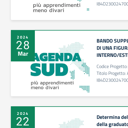
I84D23002470
2024
BANDO SUPPL
28
DI UNA FIGUR
Mar
INTERNO/EST
Codice Progett
Titolo Progett
I84D23002470
2024
Determina del
22
della graduato