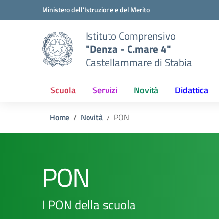
Vai ai contenuti
Vai al menu di navigazione
Vai al footer
Ministero dell'Istruzione e del Merito
Istituto Comprensivo
"Denza - C.mare 4"
Castellammare di Stabia
Scuola
Servizi
Novità
Didattica
Home
Novità
PON
PON
I PON della scuola