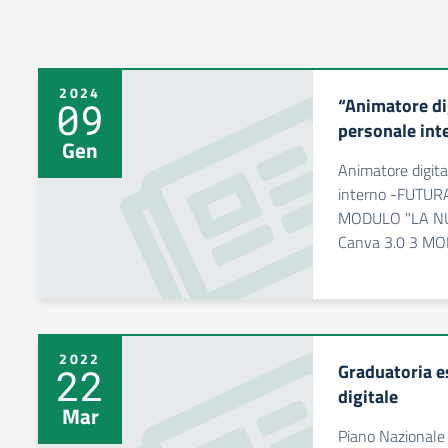
2024
“Animatore di
09
personale int
Gen
Animatore digita
interno -FUTUR
MODULO "LA N
Canva 3.0 3 M
2022
Graduatoria e
22
digitale
Mar
Piano Nazionale 