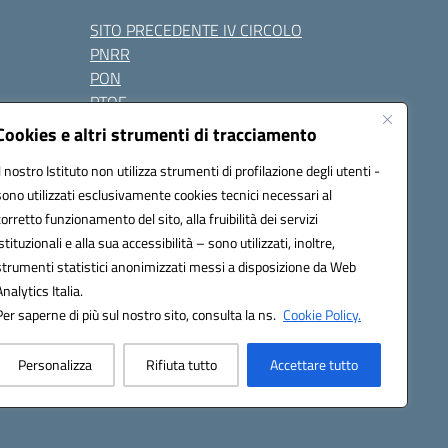
SITO PRECEDENTE IV CIRCOLO
PNRR
PON
PTOF
Contatti
Cookies e altri strumenti di tracciamento
Il nostro Istituto non utilizza strumenti di profilazione degli utenti -
sono utilizzati esclusivamente cookies tecnici necessari al
Seguici su:
corretto funzionamento del sito, alla fruibilità dei servizi
istituzionali e alla sua accessibilità – sono utilizzati, inoltre,
one.it - PEC: naic847006@pec.istruzione.it
strumenti statistici anonimizzati messi a disposizione da Web
razione elettronica (CUF): UFUAUC
Analytics Italia.
Per saperne di più sul nostro sito, consulta la ns.
Cookie Policy.
Personalizza
Rifiuta tutto
Accettare tutto