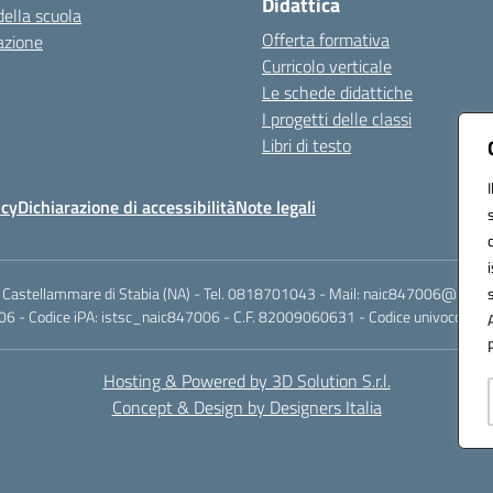
Didattica
della scuola
Offerta formativa
azione
Curricolo verticale
Le schede didattiche
I progetti delle classi
Libri di testo
icy
Dichiarazione di accessibilità
Note legali
 Castellammare di Stabia (NA) - Tel. 0818701043 - Mail: naic847006@istruzi
6 - Codice iPA: istsc_naic847006 - C.F. 82009060631 - Codice univoco fattu
Hosting & Powered by 3D Solution S.r.l.
Concept & Design by Designers Italia