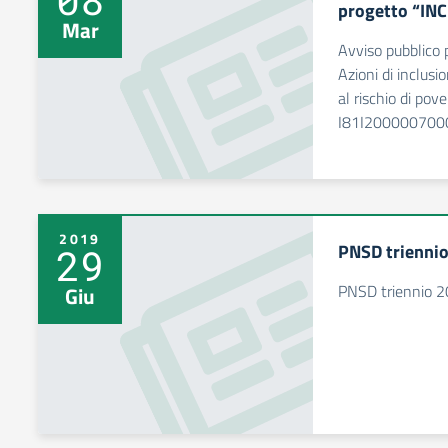
progetto “IN
Mar
Avviso pubblico
Azioni di inclusi
al rischio di pov
I81I200000700
2019
PNSD trienni
29
PNSD triennio 
Giu