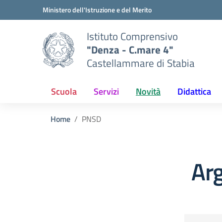
Vai ai contenuti
Vai al menu di navigazione
Vai al footer
Ministero dell'Istruzione e del Merito
Istituto Comprensivo
"Denza - C.mare 4"
Castellammare di Stabia
Scuola
Servizi
Novità
Didattica
Home
PNSD
Ar