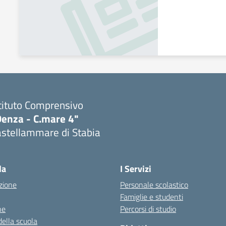
tituto Comprensivo
Denza - C.mare 4"
astellammare di Stabia
Visita la pagina iniziale della scuola
la
I Servizi
zione
Personale scolastico
Famiglie e studenti
ne
Percorsi di studio
della scuola