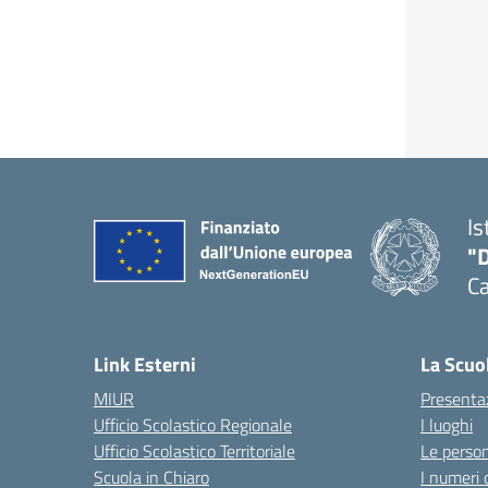
Is
"
C
— 
Link Esterni
La Scuo
MIUR
Presenta
Ufficio Scolastico Regionale
I luoghi
Ufficio Scolastico Territoriale
Le perso
Scuola in Chiaro
I numeri 