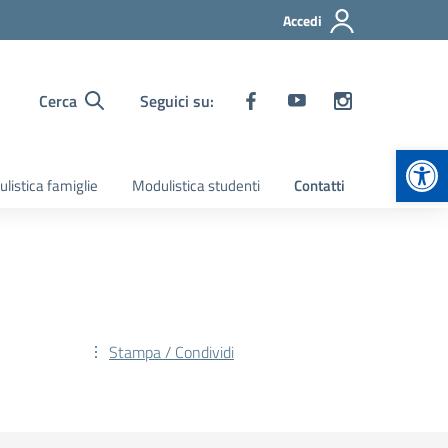
Accedi
Cerca
Seguici su:
Apr
listica famiglie
Modulistica studenti
Contatti
Stampa / Condividi