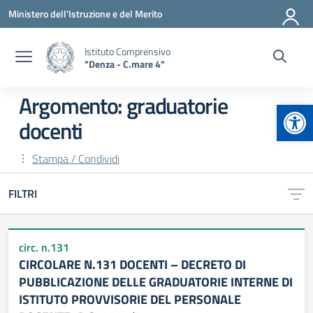
Vai ai contenuti
Vai al menu di navigazione
Vai al footer
Ministero dell'Istruzione e del Merito
Istituto Comprensivo
"Denza - C.mare 4"
Argomento: graduatorie
Apr
docenti
Stampa / Condividi
FILTRI
circ. n.131
CIRCOLARE N.131 DOCENTI – DECRETO DI
PUBBLICAZIONE DELLE GRADUATORIE INTERNE DI
ISTITUTO PROVVISORIE DEL PERSONALE