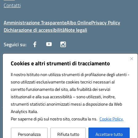
Contatti
Amministrazione Trasparente
Albo Online
Privacy Policy
Dichiarazione di accessibilità
Note legali
Seguici su:
Cookies e altri strumenti di tracciamento
Traversa Fondo d'Orto n.19B - Cap 80053 - Castellammare di Stabia
(NA) - Tel. 0818701043 - Mail: naic847006@istruzione.it - PEC:
Il nostro Istituto non utilizza strumenti di profilazione degli utenti -
naic847006@pec.istruzione.it
sono utilizzati esclusivamente cookies tecnici necessari al
Codice meccanografico: NAIC847006 - Codice iPA: istsc_naic847006 -
corretto funzionamento del sito, alla fruibilità dei servizi
C.F. 82009060631 - Codice univoco fatturazione elettronica (CUF):
istituzionali e alla sua accessibilità – sono utilizzati, inoltre,
UFUAUC
strumenti statistici anonimizzati messi a disposizione da Web
Analytics Italia.
Hosting & Powered by 3D Solution S.r.l.
Per saperne di più sul nostro sito, consulta la ns.
Cookie Policy.
Concept & Design by Designers Italia
Personalizza
Rifiuta tutto
Accettare tutto