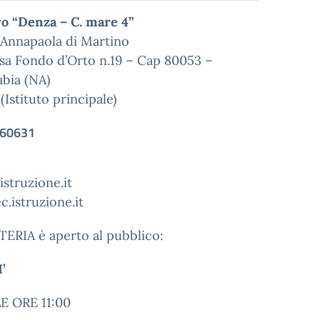
o “Denza – C. mare 4”
 Annapaola di Martino
rsa Fondo d’Orto n.19 – Cap 80053 –
abia (NA)
stituto principale)
060631
struzione.it
.istruzione.it
ERIA è aperto al pubblico:
’
E ORE 11:00