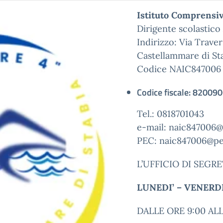
Istituto Comprensiv
Dirigente scolastico
Indirizzo: Via Trave
Castellammare di St
Codice NAIC847006 (I
Codice fiscale: 82009
Tel.: 0818701043
e-mail: naic847006@i
PEC: naic847006@pec
L’UFFICIO DI SEGRET
LUNEDI’ – VENERDI
DALLE ORE 9:00 ALL