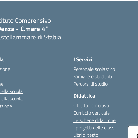
tituto Comprensivo
Denza - C.mare 4"
astellammare di Stabia
Visita la pagina iniziale della scuola
la
I Servizi
zione
Personale scolastico
Famiglie e studenti
ne
Percorsi di studio
della scuola
Didattica
della scuola
Offerta formativa
azione
Curricolo verticale
Le schede didattiche
I progetti delle classi
Libri di testo