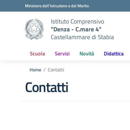
Vai ai contenuti
Vai al menu di navigazione
Vai al footer
Ministero dell'Istruzione e del Merito
Istituto Comprensivo
"Denza - C.mare 4"
Castellammare di Stabia
Scuola
Servizi
Novità
Didattica
Home
Contatti
Contatti