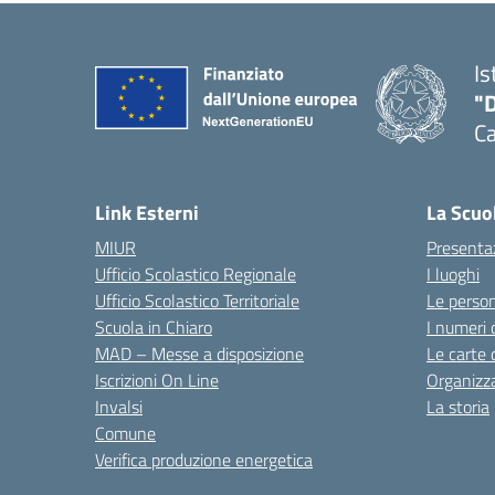
Is
"
C
— 
Link Esterni
La Scuo
MIUR
Presenta
Ufficio Scolastico Regionale
I luoghi
Ufficio Scolastico Territoriale
Le perso
Scuola in Chiaro
I numeri 
MAD – Messe a disposizione
Le carte 
Iscrizioni On Line
Organizz
Invalsi
La storia
Comune
Verifica produzione energetica