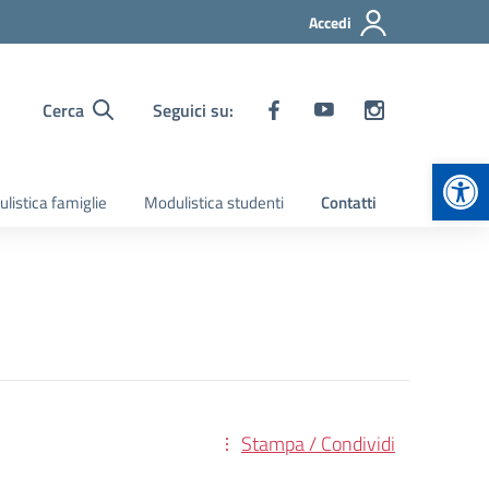
Accedi
Cerca
Seguici su:
Apr
listica famiglie
Modulistica studenti
Contatti
Stampa / Condividi