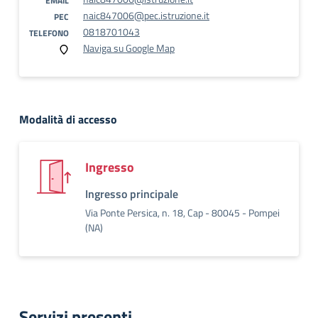
EMAIL
naic847006@pec.istruzione.it
PEC
0818701043
TELEFONO
Naviga su Google Map
Modalità di accesso
Ingresso
Ingresso principale
Via Ponte Persica, n. 18, Cap - 80045 - Pompei
(NA)
Servizi presenti