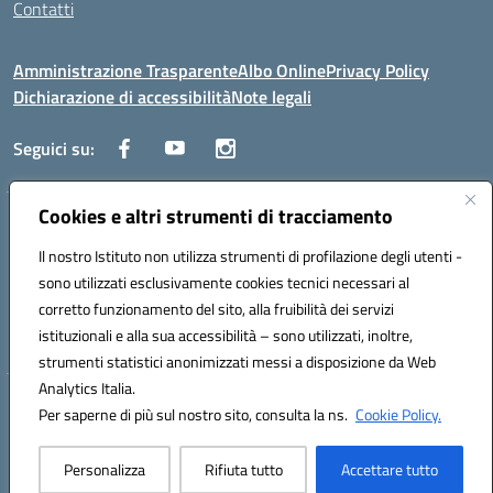
Contatti
Amministrazione Trasparente
Albo Online
Privacy Policy
Dichiarazione di accessibilità
Note legali
Seguici su:
Cookies e altri strumenti di tracciamento
Traversa Fondo d'Orto n.19B - Cap 80053 - Castellammare di Stabia
(NA) - Tel. 0818701043 - Mail: naic847006@istruzione.it - PEC:
Il nostro Istituto non utilizza strumenti di profilazione degli utenti -
naic847006@pec.istruzione.it
sono utilizzati esclusivamente cookies tecnici necessari al
Codice meccanografico: NAIC847006 - Codice iPA: istsc_naic847006 -
corretto funzionamento del sito, alla fruibilità dei servizi
C.F. 82009060631 - Codice univoco fatturazione elettronica (CUF):
istituzionali e alla sua accessibilità – sono utilizzati, inoltre,
UFUAUC
strumenti statistici anonimizzati messi a disposizione da Web
Analytics Italia.
Hosting & Powered by 3D Solution S.r.l.
Per saperne di più sul nostro sito, consulta la ns.
Cookie Policy.
Concept & Design by Designers Italia
Personalizza
Rifiuta tutto
Accettare tutto