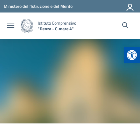
Vai ai contenuti
Vai al menu di navigazione
Vai al footer
Ministero dell'Istruzione e del Merito
Istituto Comprensivo
"Denza - C.mare 4"
Apr