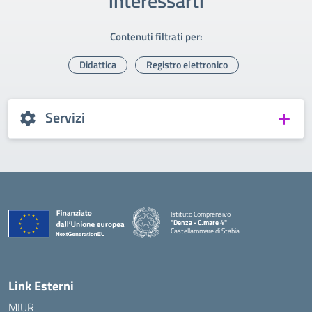
interessarti
Contenuti filtrati per:
Didattica
Registro elettronico
Servizi
Istituto Comprensivo
"Denza - C.mare 4"
Castellammare di Stabia
— Visita la pagina iniziale della scuola
Link Esterni
MIUR