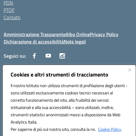
PON
PTOF
Contatti
Amministrazione Trasparente
Albo Online
Privacy Policy
Dichiarazione di accessibilità
Note legali
Seguici su:
Cookies e altri strumenti di tracciamento
Traversa Fondo d'Orto n.19B - Cap 80053 - Castellammare di Stabia
(NA) - Tel. 0818701043 - Mail: naic847006@istruzione.it - PEC:
Il nostro Istituto non utilizza strumenti di profilazione degli utenti -
naic847006@pec.istruzione.it
sono utilizzati esclusivamente cookies tecnici necessari al
Codice meccanografico: NAIC847006 - Codice iPA: istsc_naic847006 -
corretto funzionamento del sito, alla fruibilità dei servizi
C.F. 82009060631 - Codice univoco fatturazione elettronica (CUF):
istituzionali e alla sua accessibilità – sono utilizzati, inoltre,
UFUAUC
strumenti statistici anonimizzati messi a disposizione da Web
Analytics Italia.
Hosting & Powered by 3D Solution S.r.l.
Per saperne di più sul nostro sito, consulta la ns.
Cookie Policy.
Concept & Design by Designers Italia