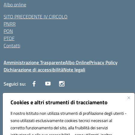
Albo online
SITO PRECEDENTE IV CIRCOLO
PNRR
PON
PTOF
Contatti
Amministrazione Trasparente
Albo Online
Privacy Policy
Dichiarazione di accessibilità
Note legali
Seguici su:
Cookies e altri strumenti di tracciamento
Traversa Fondo d'Orto n.19B - Cap 80053 - Castellammare di Stabia
(NA) - Tel. 0818701043 - Mail: naic847006@istruzione.it - PEC:
Il nostro Istituto non utilizza strumenti di profilazione degli utenti -
naic847006@pec.istruzione.it
sono utilizzati esclusivamente cookies tecnici necessari al
Codice meccanografico: NAIC847006 - Codice iPA: istsc_naic847006 -
corretto funzionamento del sito, alla fruibilità dei servizi
C.F. 82009060631 - Codice univoco fatturazione elettronica (CUF):
istituzionali e alla sua accessibilità – sono utilizzati, inoltre,