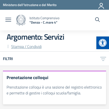
Vai ai contenuti
Vai al menu di navigazione
Vai al footer
Ministero dell'Istruzione e del Merito
Istituto Comprensivo
"Denza - C.mare 4"
Argomento: Servizi
Apr
Stampa / Condividi
FILTRI
Prenotazione colloqui
Prenotazione colloqui è una sezione del registro elettronico
e permette di gestire i colloqui scuola/famiglia.