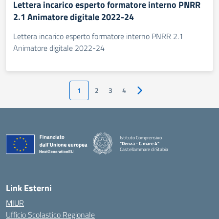
Lettera incarico esperto formatore interno PNRR
2.1 Animatore digitale 2022-24
Lettera incarico esperto formatore interno PNRR 2.1
Animatore digitale 2022-24
1
2
3
4
Pagina successiva
Istituto Comprensivo
"Denza - C.mare 4"
Castellammare di Stabia
— Visita la pagina iniziale della scuola
Link Esterni
MIUR
Ufficio Scolastico Regionale