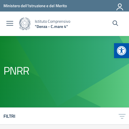
Vai ai contenuti
Vai al menu di navigazione
Vai al footer
Ministero dell'Istruzione e del Merito
Istituto Comprensivo
"Denza - C.mare 4"
Apr
PNRR
FILTRI