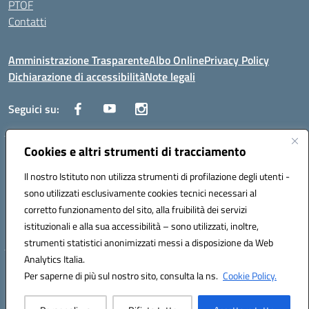
PTOF
Contatti
Amministrazione Trasparente
Albo Online
Privacy Policy
Dichiarazione di accessibilità
Note legali
Seguici su:
Cookies e altri strumenti di tracciamento
Traversa Fondo d'Orto n.19B - Cap 80053 - Castellammare di Stabia
(NA) - Tel. 0818701043 - Mail: naic847006@istruzione.it - PEC:
Il nostro Istituto non utilizza strumenti di profilazione degli utenti -
naic847006@pec.istruzione.it
sono utilizzati esclusivamente cookies tecnici necessari al
Codice meccanografico: NAIC847006 - Codice iPA: istsc_naic847006 -
corretto funzionamento del sito, alla fruibilità dei servizi
C.F. 82009060631 - Codice univoco fatturazione elettronica (CUF):
istituzionali e alla sua accessibilità – sono utilizzati, inoltre,
UFUAUC
strumenti statistici anonimizzati messi a disposizione da Web
Analytics Italia.
Hosting & Powered by 3D Solution S.r.l.
Per saperne di più sul nostro sito, consulta la ns.
Cookie Policy.
Concept & Design by Designers Italia