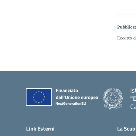
Pubblicat
Eccetto d
Is
"
C
— 
Link Esterni
La Scuo