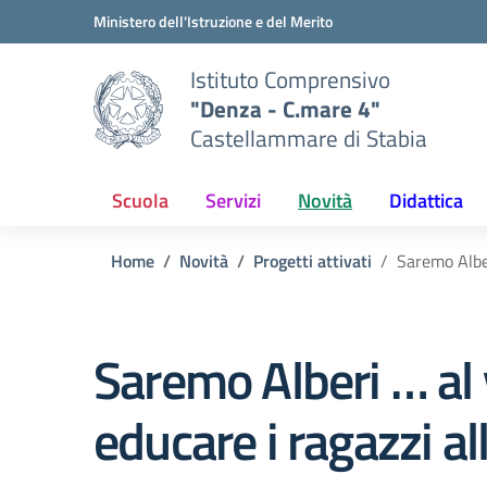
Vai ai contenuti
Vai al menu di navigazione
Vai al footer
Ministero dell'Istruzione e del Merito
Istituto Comprensivo
"Denza - C.mare 4"
Castellammare di Stabia
Scuola
Servizi
Novità
Didattica
Home
Novità
Progetti attivati
Saremo Alber
Saremo Alberi … al v
educare i ragazzi al