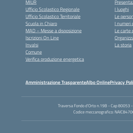
MIUR
Presenta
Ufficio Scolastico Regionale
I luoghi
Ufficio Scolastico Territoriale
Le perso
Scuola in Chiaro
I numeri 
MAD – Messe a disposizione
Le carte 
Iscrizioni On Line
Organizz
Invalsi
La storia
Comune
Verifica produzione energetica
Amministrazione Trasparente
Albo Online
Privacy Pol
Traversa Fondo d'Orto n.19B - Cap 80053 -
Codice meccanografico: NAIC84700