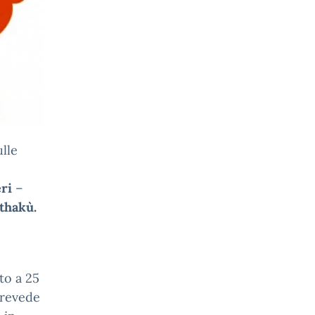
ulle
eri
–
thakù.
tto a 25
prevede