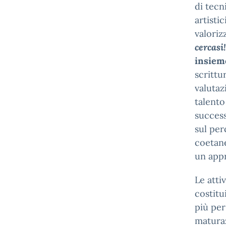
di tecn
artisti
valorizz
cercasi!
insiem
scrittu
valutaz
talento
success
sul per
coetane
un app
Le atti
costitu
più per
maturaz