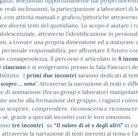
agazzi, selezionati opportunamente dai propri docenti
le reali inclinazioni, la partecipazione a laboratori di l
, con attività manuali e grafico/pittoriche attraverso
are diversi temi del quotidiano. Lo scopo è aiutare i r
adolescenziale, attraverso l’identificazione in personal
oni, a trovare una propria dimensione ed a maturare 
 personale responsabilità, per affrontare il futuro co
e consapevolezza. Il percorso è articolato in
8 incon
e ciascuno
e si svolgeranno presso la Sala Pascucci de
Istituto. I
primi due incontri
saranno dedicati al tem
 scopro … sono
”. Attraverso la narrazione di testi e diff
e di animazione (focus group e laboratori manipolativ
zate anche alla formazione del gruppo, i ragazzi coinvo
o scoprire, comprendere, riconoscersi e riconoscere
 sé, grazie a speciali incontri con le loro emozioni.
anno
tre incontri
su
“Il valore di sé e degli altri”
in cui
attraverso la narrazione di testi inerenti al tema e l’a