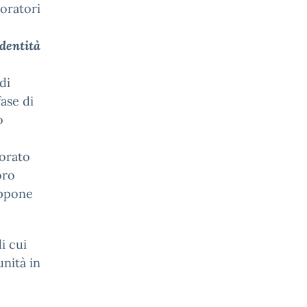
boratori
Identità
di
fase di
o
borato
oro
uppone
i cui
nità in