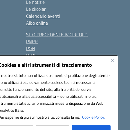
Le notizie
Le circolari
Calendario eventi
Albo online
SITO PRECEDENTE IV CIRCOLO
PNRR
PON
PTOF
Contatti
Cookies e altri strumenti di tracciamento
Il nostro Istituto non utilizza strumenti di profilazione degli utenti -
sono utilizzati esclusivamente cookies tecnici necessari al
Seguici su:
corretto funzionamento del sito, alla fruibilità dei servizi
istituzionali e alla sua accessibilità – sono utilizzati, inoltre,
strumenti statistici anonimizzati messi a disposizione da Web
one.it - PEC: naic847006@pec.istruzione.it
razione elettronica (CUF): UFUAUC
Analytics Italia.
Per saperne di più sul nostro sito, consulta la ns.
Cookie Policy.