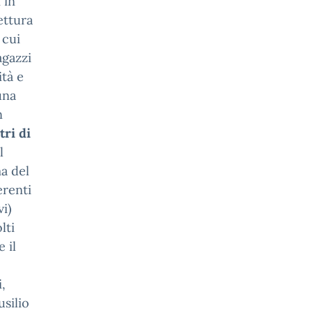
 in
ettura
 cui
agazzi
ità e
una
n
tri di
l
a del
erenti
i)
lti
 il
,
usilio