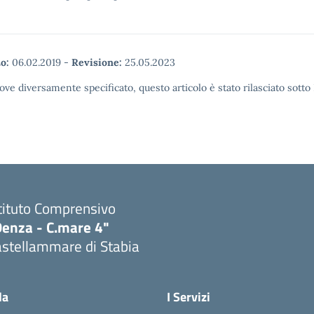
o:
06.02.2019
-
Revisione:
25.05.2023
ove diversamente specificato, questo articolo è stato rilasciato sott
tituto Comprensivo
Denza - C.mare 4"
astellammare di Stabia
Visita la pagina iniziale della scuola
la
I Servizi