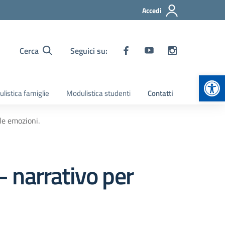
Accedi
Cerca
Seguici su:
Apr
listica famiglie
Modulistica studenti
Contatti
lle emozioni.
– narrativo per