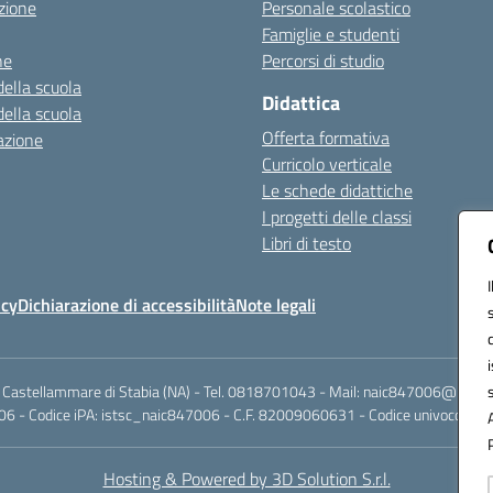
zione
Personale scolastico
Famiglie e studenti
ne
Percorsi di studio
della scuola
Didattica
della scuola
Offerta formativa
azione
Curricolo verticale
Le schede didattiche
I progetti delle classi
Libri di testo
icy
Dichiarazione di accessibilità
Note legali
 Castellammare di Stabia (NA) - Tel. 0818701043 - Mail: naic847006@istruzi
6 - Codice iPA: istsc_naic847006 - C.F. 82009060631 - Codice univoco fattu
Hosting & Powered by 3D Solution S.r.l.