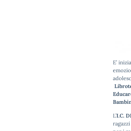
E’ iniz
emozion
adoles
Librot
Educare
Bambini
L’
I.C. 
ragazzi