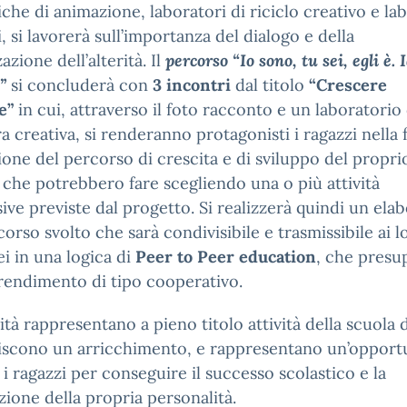
iche di animazione, laboratori di riciclo creativo e la
ci, si lavorerà sull’importanza del dialogo e della
azione dell’alterità. Il
percorso “Io sono, tu sei, egli è. 
”
si concluderà con
3 incontri
dal titolo
“Crescere
e”
in cui, attraverso il foto racconto e un laboratorio 
ra creativa, si renderanno protagonisti i ragazzi nella 
ione del percorso di crescita e di sviluppo del propri
 che potrebbero fare scegliendo una o più attività
ive previste dal progetto. Si realizzerà quindi un ela
corso svolto che sarà condivisibile e trasmissibile ai l
i in una logica di
Peer to Peer education
, che pres
rendimento di tipo cooperativo.
vità rappresentano a pieno titolo attività della scuola d
iscono un arricchimento, e rappresentano un’opportu
 i ragazzi per conseguire il successo scolastico e la
ione della propria personalità.