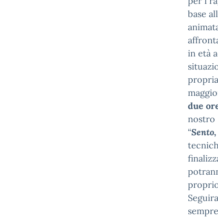
per i r
base al
animata
affront
in età 
situazi
propria
maggior
due or
nostro 
“
Sento,
tecnich
finaliz
potrann
proprio
Seguir
sempre 