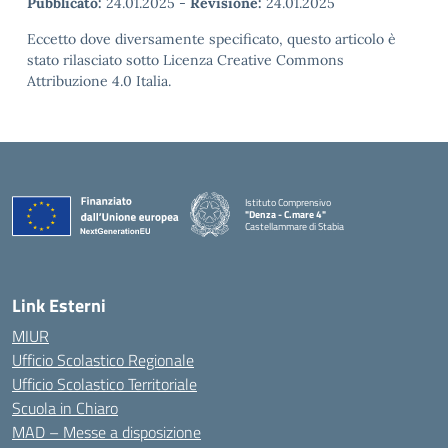
Pubblicato:
24.01.2025
-
Revisione:
24.01.2025
Eccetto dove diversamente specificato, questo articolo è
stato rilasciato sotto Licenza Creative Commons
Attribuzione 4.0 Italia.
Istituto Comprensivo
"Denza - C.mare 4"
Castellammare di Stabia
— Visita la pagina iniziale della scuola
Link Esterni
MIUR
Ufficio Scolastico Regionale
Ufficio Scolastico Territoriale
Scuola in Chiaro
MAD – Messe a disposizione