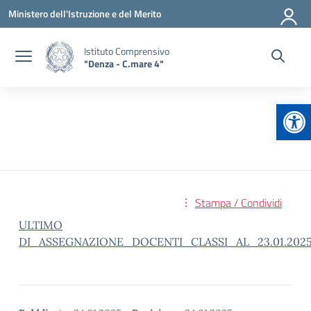
Vai ai contenuti
Vai al menu di navigazione
Vai al footer
Ministero dell'Istruzione e del Merito
Istituto Comprensivo
"Denza - C.mare 4"
Apr
Stampa / Condividi
ULTIMO
DI_ASSEGNAZIONE_DOCENTI_CLASSI_AL_23.01.202