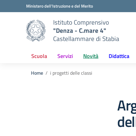
Vai ai contenuti
Vai al menu di navigazione
Vai al footer
Ministero dell'Istruzione e del Merito
Istituto Comprensivo
"Denza - C.mare 4"
Castellammare di Stabia
Scuola
Servizi
Novità
Didattica
Home
i progetti delle classi
Arg
del