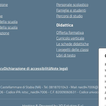
zione
Personale scolastico
Famiglie e studenti
ne
Percorsi di studio
della scuola
Didattica
della scuola
Offerta formativa
azione
Curricolo verticale
Le schede didattiche
I progetti delle classi
Libri di testo
icy
Dichiarazione di accessibilità
Note legali
 Castellammare di Stabia (NA) - Tel. 0818701043 - Mail: naic847006@istruzi
6 - Codice iPA: istsc_naic847006 - C.F. 82009060631 - Codice univoco fattu
Hosting & Powered by 3D Solution S.r.l.