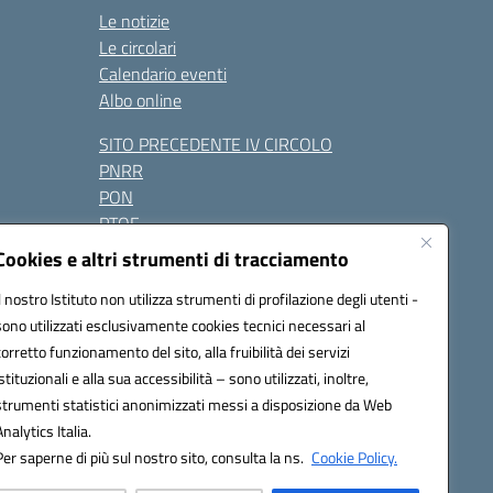
Le notizie
Le circolari
Calendario eventi
Albo online
SITO PRECEDENTE IV CIRCOLO
PNRR
PON
PTOF
Contatti
Cookies e altri strumenti di tracciamento
Il nostro Istituto non utilizza strumenti di profilazione degli utenti -
sono utilizzati esclusivamente cookies tecnici necessari al
Seguici su:
corretto funzionamento del sito, alla fruibilità dei servizi
istituzionali e alla sua accessibilità – sono utilizzati, inoltre,
one.it - PEC: naic847006@pec.istruzione.it
strumenti statistici anonimizzati messi a disposizione da Web
razione elettronica (CUF): UFUAUC
Analytics Italia.
Per saperne di più sul nostro sito, consulta la ns.
Cookie Policy.