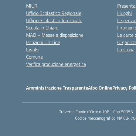
MIUR
Presenta
Ufficio Scolastico Regionale
I luoghi
Ufficio Scolastico Territoriale
Le perso
Scuola in Chiaro
I numeri 
MAD – Messe a disposizione
Le carte 
Iscrizioni On Line
Organizz
Invalsi
La storia
Comune
Verifica produzione energetica
Amministrazione Trasparente
Albo Online
Privacy Pol
Traversa Fondo d'Orto n.19B - Cap 80053 -
Codice meccanografico: NAIC84700