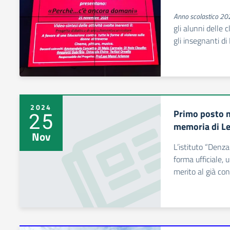
Anno scolastico 2
gli alunni delle 
gli insegnanti d
2024
Primo posto ne
25
memoria di Le
Nov
L’istituto “Denz
forma ufficiale, 
merito al già con