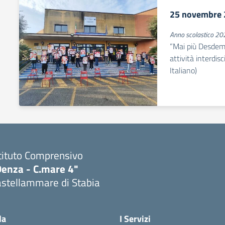
25 novembre 
Anno scolastico 2
“Mai più Desdemo
attività interdis
Italiano)
tituto Comprensivo
Denza - C.mare 4"
astellammare di Stabia
Visita la pagina iniziale della scuola
la
I Servizi