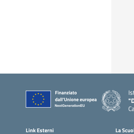
Is
"
C
— 
Link Esterni
La Scuo