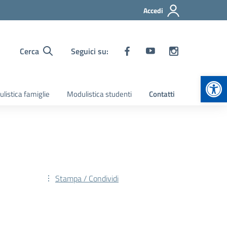
Accedi
Cerca
Seguici su:
Apr
listica famiglie
Modulistica studenti
Contatti
Stampa / Condividi