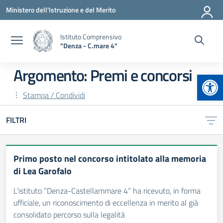
Vai ai contenuti
Vai al menu di navigazione
Vai al footer
Ministero dell'Istruzione e del Merito
Istituto Comprensivo
"Denza - C.mare 4"
Argomento: Premi e concorsi
Apr
Stampa / Condividi
FILTRI
Primo posto nel concorso intitolato alla memoria
di Lea Garofalo
L’istituto “Denza-Castellammare 4” ha ricevuto, in forma
ufficiale, un riconoscimento di eccellenza in merito al già
consolidato percorso sulla legalità