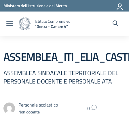
Vai ai contenuti
Vai al menu di navigazione
Vai al footer
Ministero dell'Istruzione e del Merito
Istituto Comprensivo
"Denza - C.mare 4"
ASSEMBLEA_ITI_ELIA_CAST
ASSEMBLEA SINDACALE TERRITORIALE DEL
PERSONALE DOCENTE E PERSONALE ATA
Personale scolastico
0
Non docente