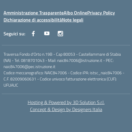
Amministrazione Trasparente
Albo Online
Privacy Policy
Dichiarazione di accessibilità
Note legali
Seguici su:
Traversa Fondo d'Orto n.19B - Cap 80053 - Castellammare di Stabia
(NA) - Tel. 0818701043 - Mail: naic847006@istruzione.it - PEC:
naic847006@pec.istruzione.it
Codice meccanografico: NAIC847006 - Codice iPA: istsc_naic847006 -
C.F. 82009060631 - Codice univoco fatturazione elettronica (CUF):
UFUAUC
Hosting & Powered by 3D Solution S.r.l.
Concept & Design by Designers Italia