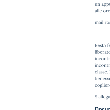
un appu
alle or
mail
ro
Resta f
liberat
incontr
incontr
classe.
benesse
coglier
S alleg
Docu