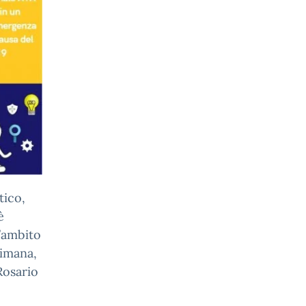
tico,
è
l’ambito
timana,
Rosario