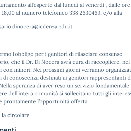
ntamento all’esperto dal lunedì al venerdì , dalle ore
e 18,00 al numero telefonico 338 2630469, e/o alla
sario.dinocera@icdenza.edu.it
ermo l’obbligo per i genitori di rilasciare consenso
orio, che il Dr. Di Nocera avrà cura di raccogliere, nel
i con minori. Nei prossimi giorni verranno organizzat
i di conoscenza destinati ai genitori rappresentanti d
 Nella speranza di aver reso un servizio fondamentale 
re dell’intera comunità si sollecitano tutti gli interess
e prontamente l’opportunità offerta.
a la circolare
menti