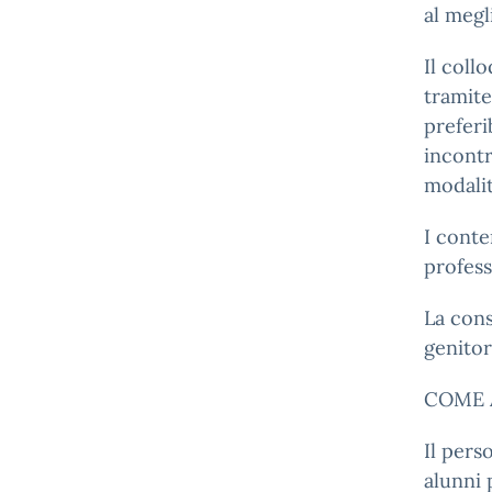
al megl
Il coll
tramite
preferi
incontr
modalit
I conte
profess
La cons
genitor
COME 
Il pers
alunni 