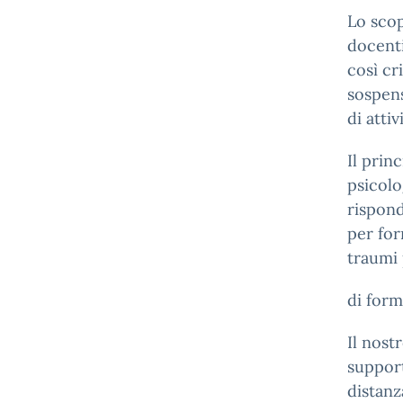
Lo scop
docent
così cr
sospens
di attiv
Il prin
psicolo
rispond
per forn
traumi 
di form
Il nost
support
distanz