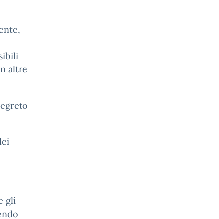
tente,
ibili
n altre
segreto
dei
e gli
dendo