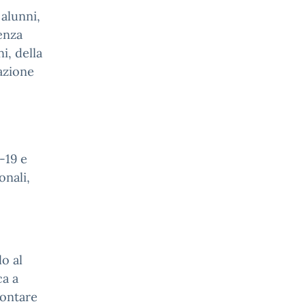
 alunni,
enza
i, della
vazione
-19 e
onali,
lo al
ca a
rontare