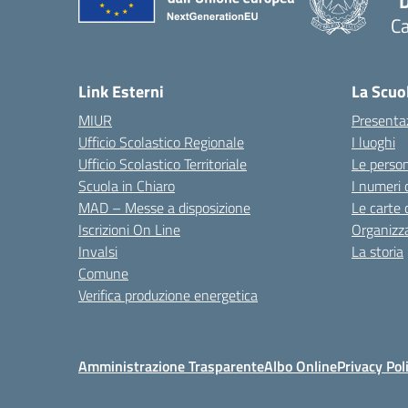
"
C
— 
Link Esterni
La Scuo
MIUR
Presenta
Ufficio Scolastico Regionale
I luoghi
Ufficio Scolastico Territoriale
Le perso
Scuola in Chiaro
I numeri 
MAD – Messe a disposizione
Le carte 
Iscrizioni On Line
Organizz
Invalsi
La storia
Comune
Verifica produzione energetica
Amministrazione Trasparente
Albo Online
Privacy Pol