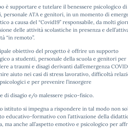
o è supportare e tutelare il benessere psicologico di
i, personale ATA e genitori, in un momento di emerg
itico a causa del “Covid19” responsabile, da molti giorn
ione delle attività scolastiche in presenza e dell’atti
ità “in remoto”.
cipale obiettivo del progetto è offrire un supporto
gico a studenti, personale della scuola e genitori per
ere a traumi e disagi derivanti dall’emergenza COVID
ire aiuto nei casi di stress lavorativo, difficoltà relazi
psicologici e per prevenire l’insorgere
e di disagio e/o malessere psico-fisico.
ro istituto si impegna a rispondere in tal modo non so
o educativo-formativo con l’attivazione della didatti
a, ma anche all’aspetto emotivo e psicologico per aff