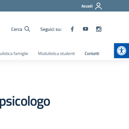
Accedi
Cerca
Seguici su:
Apr
listica famiglie
Modulistica studenti
Contatti
 psicologo