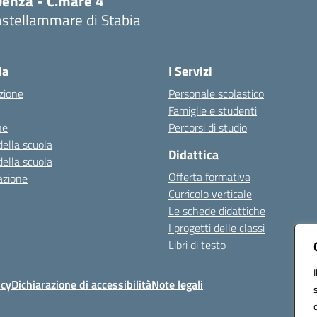
Denza - C.mare 4"
astellammare di Stabia
Visita la pagina iniziale della scuola
la
I Servizi
zione
Personale scolastico
Famiglie e studenti
ne
Percorsi di studio
della scuola
Didattica
della scuola
Offerta formativa
azione
Curricolo verticale
Le schede didattiche
I progetti delle classi
Libri di testo
icy
Dichiarazione di accessibilità
Note legali