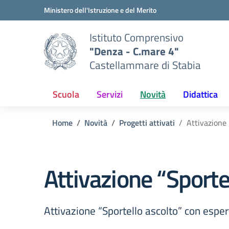
Vai ai contenuti
Vai al menu di navigazione
Vai al footer
Ministero dell'Istruzione e del Merito
Istituto Comprensivo
"Denza - C.mare 4"
Castellammare di Stabia
Scuola
Servizi
Novità
Didattica
Home
Novità
Progetti attivati
Attivazione 
Attivazione “Sporte
Attivazione “Sportello ascolto” con espe