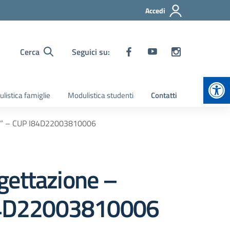
Accedi
Cerca
Seguici su:
Apr
listica famiglie
Modulistica studenti
Contatti
ntro” – CUP I84D22003810006
gettazione –
 I84D22003810006