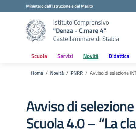
Vai ai contenuti
Vai al menu di navigazione
Vai al footer
Ministero dell'Istruzione e del Merito
Istituto Comprensivo
"Denza - C.mare 4"
Castellammare di Stabia
Scuola
Servizi
Novità
Didattica
Home
Novità
PNRR
Avviso di selezione I
Avviso di selezion
Scuola 4.0 – “La c