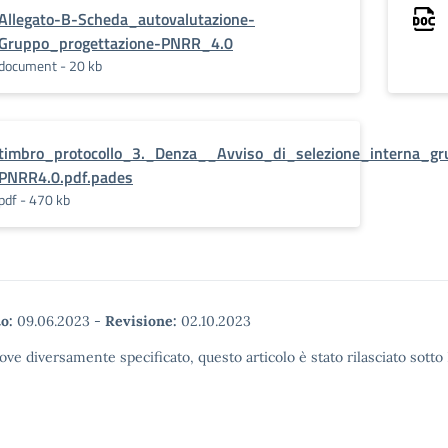
Allegato-B-Scheda_autovalutazione-
Gruppo_progettazione-PNRR_4.0
document - 20 kb
timbro_protocollo_3._Denza__Avviso_di_selezione_interna_gr
PNRR4.0.pdf.pades
pdf - 470 kb
o:
09.06.2023
-
Revisione:
02.10.2023
ove diversamente specificato, questo articolo è stato rilasciato sott