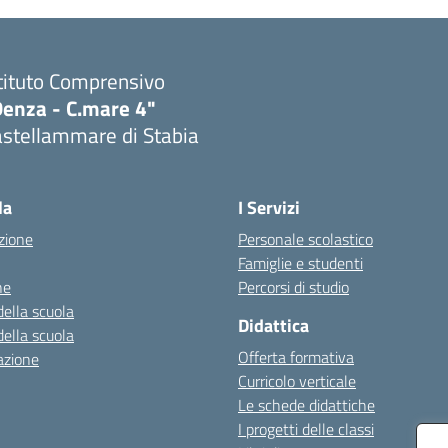
tituto Comprensivo
Denza - C.mare 4"
astellammare di Stabia
Visita la pagina iniziale della scuola
la
I Servizi
zione
Personale scolastico
Famiglie e studenti
ne
Percorsi di studio
della scuola
Didattica
della scuola
Offerta formativa
azione
Curricolo verticale
Le schede didattiche
I progetti delle classi