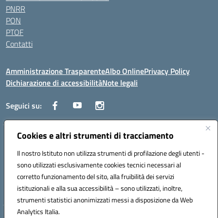
PNRR
PON
PTOF
Contatti
Amministrazione Trasparente
Albo Online
Privacy Policy
Dichiarazione di accessibilità
Note legali
Seguici su:
Cookies e altri strumenti di tracciamento
Traversa Fondo d'Orto n.19B - Cap 80053 - Castellammare di Stabia
(NA) - Tel. 0818701043 - Mail: naic847006@istruzione.it - PEC:
Il nostro Istituto non utilizza strumenti di profilazione degli utenti -
naic847006@pec.istruzione.it
sono utilizzati esclusivamente cookies tecnici necessari al
Codice meccanografico: NAIC847006 - Codice iPA: istsc_naic847006 -
corretto funzionamento del sito, alla fruibilità dei servizi
C.F. 82009060631 - Codice univoco fatturazione elettronica (CUF):
istituzionali e alla sua accessibilità – sono utilizzati, inoltre,
UFUAUC
strumenti statistici anonimizzati messi a disposizione da Web
Analytics Italia.