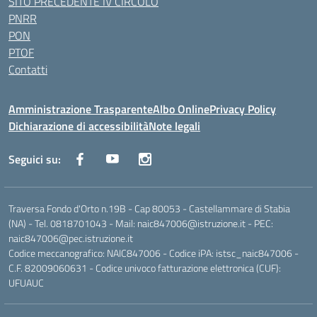
SITO PRECEDENTE IV CIRCOLO
PNRR
PON
PTOF
Contatti
Amministrazione Trasparente
Albo Online
Privacy Policy
Dichiarazione di accessibilità
Note legali
Seguici su:
Traversa Fondo d'Orto n.19B - Cap 80053 - Castellammare di Stabia
(NA) - Tel. 0818701043 - Mail: naic847006@istruzione.it - PEC:
naic847006@pec.istruzione.it
Codice meccanografico: NAIC847006 - Codice iPA: istsc_naic847006 -
C.F. 82009060631 - Codice univoco fatturazione elettronica (CUF):
UFUAUC