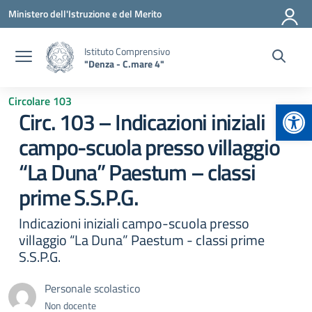
Vai ai contenuti
Vai al menu di navigazione
Vai al footer
Ministero dell'Istruzione e del Merito
Istituto Comprensivo
"Denza - C.mare 4"
Circolare 103
Apr
Circ. 103 – Indicazioni iniziali
campo-scuola presso villaggio
“La Duna” Paestum – classi
prime S.S.P.G.
Indicazioni iniziali campo-scuola presso
villaggio “La Duna” Paestum - classi prime
S.S.P.G.
Personale scolastico
Non docente