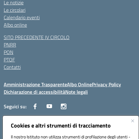
Le notizie
Le circolari
Calendario eventi
Albo online
SITO PRECEDENTE IV CIRCOLO
PNRR
PON
PTOF
Contatti
Amministrazione Trasparente
Albo Online
Privacy Policy
Dichiarazione di accessibilità
Note legali
Seguici su:
Cookies e altri strumenti di tracciamento
Traversa Fondo d'Orto n.19B - Cap 80053 - Castellammare di Stabia
(NA) - Tel. 0818701043 - Mail: naic847006@istruzione.it - PEC:
Il nostro Istituto non utilizza strumenti di profilazione degli utenti -