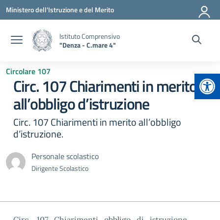
Vai ai contenuti
Vai al menu di navigazione
Vai al footer
Ministero dell'Istruzione e del Merito
Istituto Comprensivo
"Denza - C.mare 4"
Circolare 107
Apr
Circ. 107 Chiarimenti in merito
all’obbligo d’istruzione
Circ. 107 Chiarimenti in merito all’obbligo
d’istruzione.
Personale scolastico
Dirigente Scolastico
Circ._107_Chiarimenti_obbligo_di_istruzione