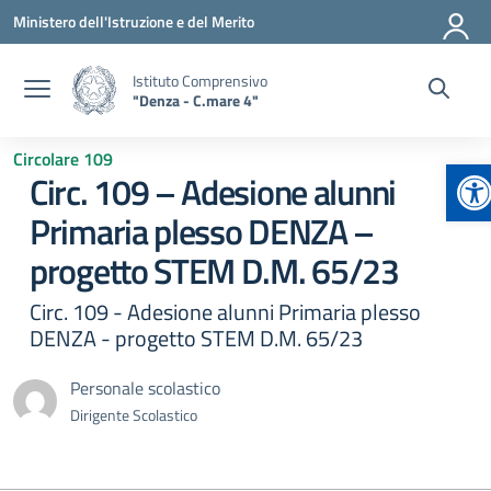
Vai ai contenuti
Vai al menu di navigazione
Vai al footer
Ministero dell'Istruzione e del Merito
Istituto Comprensivo
"Denza - C.mare 4"
Circolare 109
Ap
Circ. 109 – Adesione alunni
Primaria plesso DENZA –
progetto STEM D.M. 65/23
Circ. 109 - Adesione alunni Primaria plesso
DENZA - progetto STEM D.M. 65/23
Personale scolastico
Dirigente Scolastico