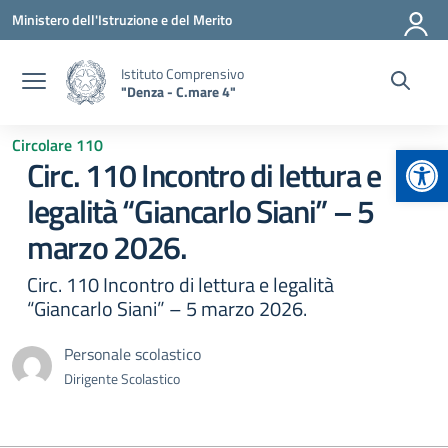
Vai ai contenuti
Vai al menu di navigazione
Vai al footer
Ministero dell'Istruzione e del Merito
Istituto Comprensivo
"Denza - C.mare 4"
Circolare 110
Apr
Circ. 110 Incontro di lettura e
legalità “Giancarlo Siani” – 5
marzo 2026.
Circ. 110 Incontro di lettura e legalità
“Giancarlo Siani” – 5 marzo 2026.
Personale scolastico
Dirigente Scolastico