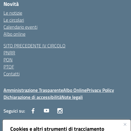
Novità
Le notizie
Le circolari
Calendario eventi
Albo online
SITO PRECEDENTE IV CIRCOLO
PNRR
PON
PTOF
Contatti
Amministrazione Trasparente
Albo Online
Privacy Policy
Dichiarazione di accessibilità
Note legali
Seguici su:
Cookies e altri strumenti di tracciamento