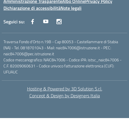
Amministrazione Trasparente
Albo Online
Privacy Policy
Dichiarazione di accessibilità
Note legali
Seguici su:
Traversa Fondo d'Orto n.19B - Cap 80053 - Castellammare di Stabia
(NA) - Tel. 0818701043 - Mail: naic847006@istruzione.it - PEC:
naic847006@pec.istruzione.it
Codice meccanografico: NAIC847006 - Codice iPA: istsc_naic847006 -
C.F. 82009060631 - Codice univoco fatturazione elettronica (CUF):
UFUAUC
Hosting & Powered by 3D Solution S.r.l.
Concept & Design by Designers Italia