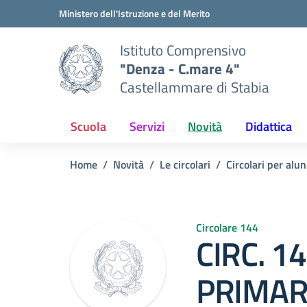
Vai ai contenuti
Vai al menu di navigazione
Vai al footer
Ministero dell'Istruzione e del Merito
Istituto Comprensivo
"Denza - C.mare 4"
Castellammare di Stabia
Scuola
Servizi
Novità
Didattica
Home
Novità
Le circolari
Circolari per alun
Circolare 144
CIRC. 1
PRIMAR