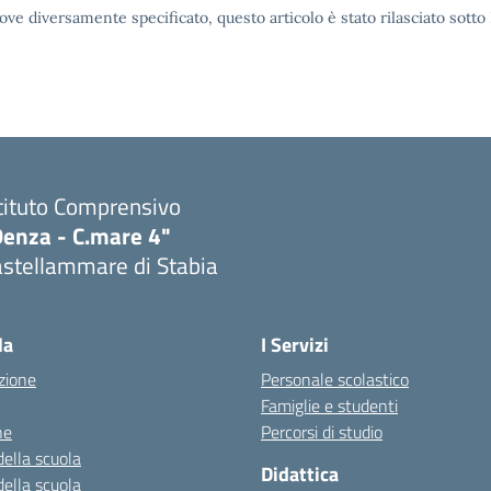
ove diversamente specificato, questo articolo è stato rilasciato sott
tituto Comprensivo
Denza - C.mare 4"
astellammare di Stabia
Visita la pagina iniziale della scuola
la
I Servizi
zione
Personale scolastico
Famiglie e studenti
ne
Percorsi di studio
della scuola
Didattica
della scuola