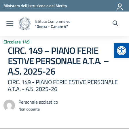
Vai ai contenuti
Vai al menu di navigazione
Vai al footer
Ministero dell'Istruzione e del Merito
Istituto Comprensivo
"Denza - C.mare 4"
Circolare 149
Apr
CIRC. 149 – PIANO FERIE
ESTIVE PERSONALE A.T.A. –
A.S. 2025-26
CIRC. 149 - PIANO FERIE ESTIVE PERSONALE
A.T.A. - A.S. 2025-26
Personale scolastico
Non docente