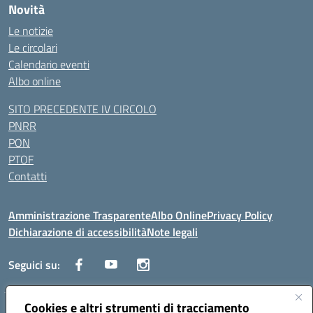
Novità
Le notizie
Le circolari
Calendario eventi
Albo online
SITO PRECEDENTE IV CIRCOLO
PNRR
PON
PTOF
Contatti
Amministrazione Trasparente
Albo Online
Privacy Policy
Dichiarazione di accessibilità
Note legali
Seguici su:
Cookies e altri strumenti di tracciamento