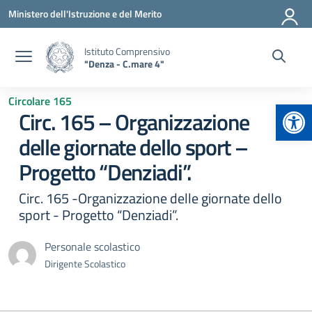
Vai ai contenuti
Vai al menu di navigazione
Vai al footer
Ministero dell'Istruzione e del Merito
Istituto Comprensivo
"Denza - C.mare 4"
Circolare 165
Apr
Circ. 165 – Organizzazione
delle giornate dello sport –
Progetto “Denziadi”.
Circ. 165 -Organizzazione delle giornate dello
sport - Progetto “Denziadi”.
Personale scolastico
Dirigente Scolastico