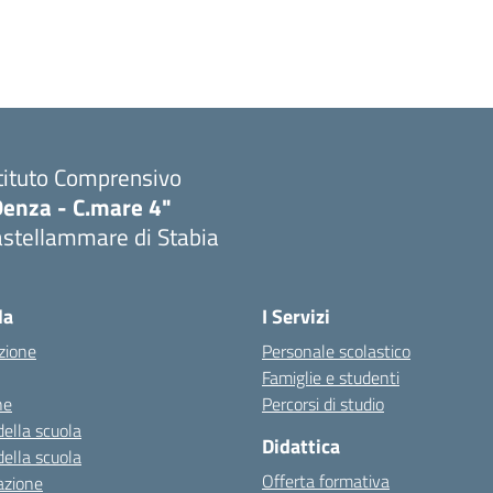
tituto Comprensivo
Denza - C.mare 4"
astellammare di Stabia
Visita la pagina iniziale della scuola
la
I Servizi
zione
Personale scolastico
Famiglie e studenti
ne
Percorsi di studio
della scuola
Didattica
della scuola
Offerta formativa
azione