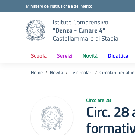
Vai ai contenuti
Vai al menu di navigazione
Vai al footer
Ministero dell'Istruzione e del Merito
Istituto Comprensivo
"Denza - C.mare 4"
Castellammare di Stabia
Scuola
Servizi
Novità
Didattica
Home
Novità
Le circolari
Circolari per alun
Circolare 28
Circ. 28
formati