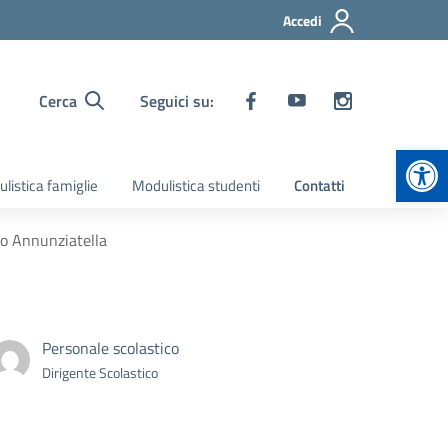
Accedi
Cerca
Seguici su:
Apr
listica famiglie
Modulistica studenti
Contatti
so Annunziatella
Personale scolastico
Dirigente Scolastico