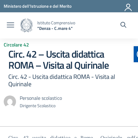
Vai ai contenuti
Vai al menu di navigazione
Vai al footer
Ministero dell'Istruzione e del Merito
Istituto Comprensivo
"Denza - C.mare 4"
Circolare 42
Circ. 42 – Uscita didattica
ROMA – Visita al Quirinale
Circ. 42 - Uscita didattica ROMA - Visita al
Quirinale
Personale scolastico
Dirigente Scolastico
Circ._42_uscita_didattica_a_Roma__Quirinale_.pdf.