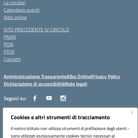
Le circolari
Calendario eventi
Albo online
SITO PRECEDENTE IV CIRCOLO
PNRR
PON
PTOF
Contatti
Amministrazione Trasparente
Albo Online
Privacy Policy
Dichiarazione di accessibilità
Note legali
Seguici su:
Cookies e altri strumenti di tracciamento
Traversa Fondo d'Orto n.19B - Cap 80053 - Castellammare di Stabia
(NA) - Tel. 0818701043 - Mail: naic847006@istruzione.it - PEC:
Il nostro Istituto non utilizza strumenti di profilazione degli utenti -
naic847006@pec.istruzione.it
sono utilizzati esclusivamente cookies tecnici necessari al