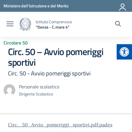
Vai ai contenuti
Vai al menu di navigazione
Vai al footer
Ministero dell'Istruzione e del Merito
Istituto Comprensivo
"Denza - C.mare 4"
Circolare 50
Apr
Circ. 50 – Avvio pomeriggi
sportivi
Circ. 50 - Avvio pomeriggi sportivi
Personale scolastico
Dirigente Scolastico
Circ._50_Avvio_pomeriggi_sportivi.pdf.pades