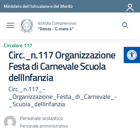
Vai ai contenuti
Vai al menu di navigazione
Vai al footer
Ministero dell'Istruzione e del Merito
Istituto Comprensivo
"Denza - C.mare 4"
Circolare 117
Apr
Circ._n.117 Organizzazione
Festa di Carnevale Scuola
dellInfanzia
Circ._n.117_-
_Organizzazione_Festa_di_Carnevale_-
_Scuola_dellInfanzia
Personale scolastico
Personale amministrativo