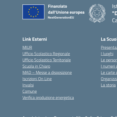
Is
"
C
— 
Link Esterni
La Scuo
MIUR
Presenta
Ufficio Scolastico Regionale
I luoghi
Ufficio Scolastico Territoriale
Le perso
Scuola in Chiaro
I numeri 
MAD – Messe a disposizione
Le carte 
Iscrizioni On Line
Organizz
Invalsi
La storia
Comune
Verifica produzione energetica