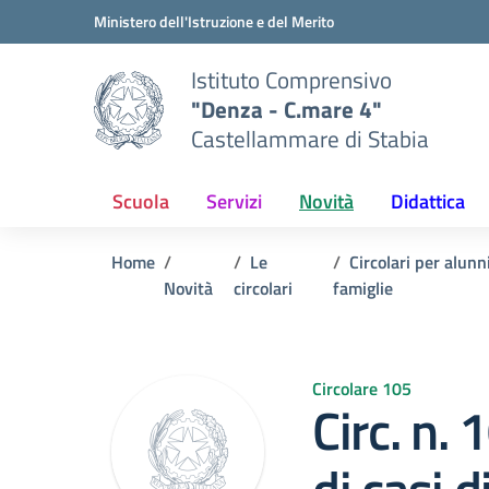
Vai ai contenuti
Vai al menu di navigazione
Vai al footer
Ministero dell'Istruzione e del Merito
Istituto Comprensivo
"Denza - C.mare 4"
Castellammare di Stabia
Scuola
Servizi
Novità
Didattica
Home
Le
Circolari per alunn
Novità
circolari
famiglie
Circolare 105
Circ. n.