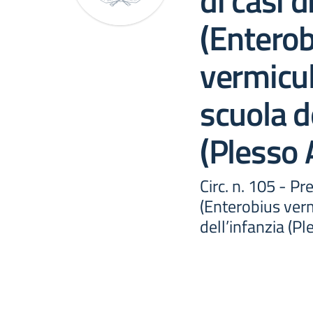
di casi d
(Enterob
vermicul
scuola d
(Plesso 
Circ. n. 105 - Pr
(Enterobius verm
dell’infanzia (P