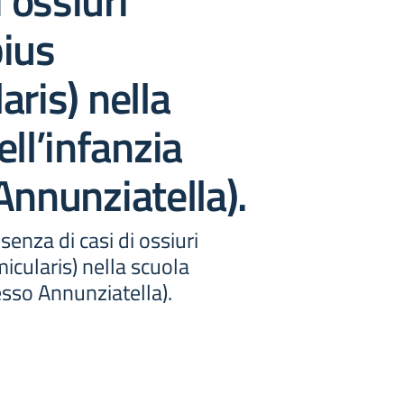
i ossiuri
ius
aris) nella
ell’infanzia
Annunziatella).
esenza di casi di ossiuri
icularis) nella scuola
lesso Annunziatella).