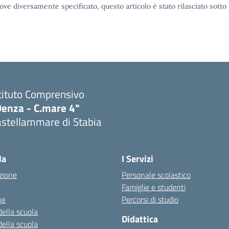
ove diversamente specificato, questo articolo è stato rilasciato sott
tituto Comprensivo
Denza - C.mare 4"
astellammare di Stabia
Visita la pagina iniziale della scuola
la
I Servizi
zione
Personale scolastico
Famiglie e studenti
ne
Percorsi di studio
della scuola
Didattica
della scuola