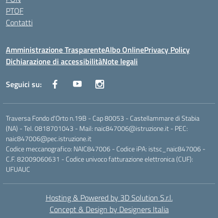
PTOF
Contatti
Amministrazione Trasparente
Albo Online
Privacy Policy
Dichiarazione di accessibilità
Note legali
Seguici su:
Traversa Fondo d'Orto n.19B - Cap 80053 - Castellammare di Stabia
(NA) - Tel. 0818701043 - Mail: naic847006@istruzione.it - PEC:
naic847006@pec.istruzione.it
Codice meccanografico: NAIC847006 - Codice iPA: istsc_naic847006 -
C.F. 82009060631 - Codice univoco fatturazione elettronica (CUF):
UFUAUC
Hosting & Powered by 3D Solution S.r.l.
Concept & Design by Designers Italia