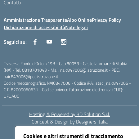
Contatti
Amministrazione Trasparente
Albo Online
Privacy Policy
Dichiarazione di accessibilità
Note legali
Seguici su:
Traversa Fondo d'Orto n.19B - Cap 80053 - Castellammare di Stabia
(NA) - Tel. 0818701043 - Mail: naic847006@istruzione.it - PEC:
naic847006@pec.istruzione.it
Codice meccanografico: NAIC847006 - Codice iPA: istsc_naic847006 -
C.F. 82009060631 - Codice univoco fatturazione elettronica (CUF):
UFUAUC
Hosting & Powered by 3D Solution S.r.l.
Concept & Design by Designers Italia
Cookies e altri strumenti di tracciamento