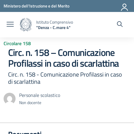
Vai ai contenuti
Vai al menu di navigazione
Vai al footer
Ministero dell'Istruzione e del Merito
Istituto Comprensivo
"Denza - C.mare 4"
Circolare 158
Circ. n. 158 – Comunicazione
Profilassi in caso di scarlattina
Circ. n. 158 - Comunicazione Profilassi in caso
di scarlattina
Personale scolastico
Non docente