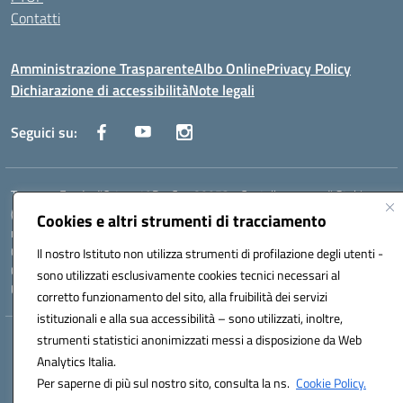
Contatti
Amministrazione Trasparente
Albo Online
Privacy Policy
Dichiarazione di accessibilità
Note legali
Seguici su:
Traversa Fondo d'Orto n.19B - Cap 80053 - Castellammare di Stabia
(NA) - Tel. 0818701043 - Mail: naic847006@istruzione.it - PEC:
Cookies e altri strumenti di tracciamento
naic847006@pec.istruzione.it
Codice meccanografico: NAIC847006 - Codice iPA: istsc_naic847006 -
Il nostro Istituto non utilizza strumenti di profilazione degli utenti -
C.F. 82009060631 - Codice univoco fatturazione elettronica (CUF):
sono utilizzati esclusivamente cookies tecnici necessari al
UFUAUC
corretto funzionamento del sito, alla fruibilità dei servizi
istituzionali e alla sua accessibilità – sono utilizzati, inoltre,
strumenti statistici anonimizzati messi a disposizione da Web
Hosting & Powered by 3D Solution S.r.l.
Analytics Italia.
Concept & Design by Designers Italia
Per saperne di più sul nostro sito, consulta la ns.
Cookie Policy.