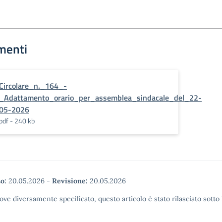
menti
Circolare_n._164_-
_Adattamento_orario_per_assemblea_sindacale_del_22-
05-2026
pdf - 240 kb
o:
20.05.2026
-
Revisione:
20.05.2026
ove diversamente specificato, questo articolo è stato rilasciato sott