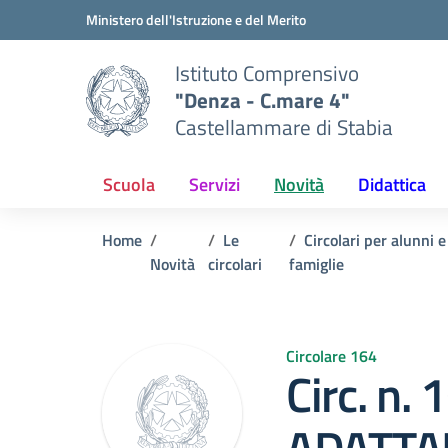
Vai ai contenuti
Vai al menu di navigazione
Vai al footer
Ministero dell'Istruzione e del Merito
Istituto Comprensivo
"Denza - C.mare 4"
Castellammare di Stabia
Scuola
Servizi
Novità
Didattica
Home
Le
Circolari per alunni e
Novità
circolari
famiglie
Circolare 164
Circ. n. 