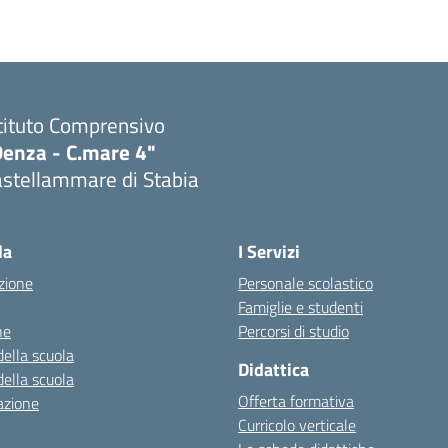
tituto Comprensivo
Denza - C.mare 4"
astellammare di Stabia
Visita la pagina iniziale della scuola
la
I Servizi
zione
Personale scolastico
Famiglie e studenti
ne
Percorsi di studio
della scuola
Didattica
della scuola
Offerta formativa
azione
Curricolo verticale