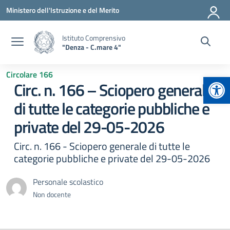
Vai ai contenuti
Vai al menu di navigazione
Vai al footer
Ministero dell'Istruzione e del Merito
Istituto Comprensivo
"Denza - C.mare 4"
Circolare 166
Apr
Circ. n. 166 – Sciopero generale
di tutte le categorie pubbliche e
private del 29-05-2026
Circ. n. 166 - Sciopero generale di tutte le
categorie pubbliche e private del 29-05-2026
Personale scolastico
Non docente