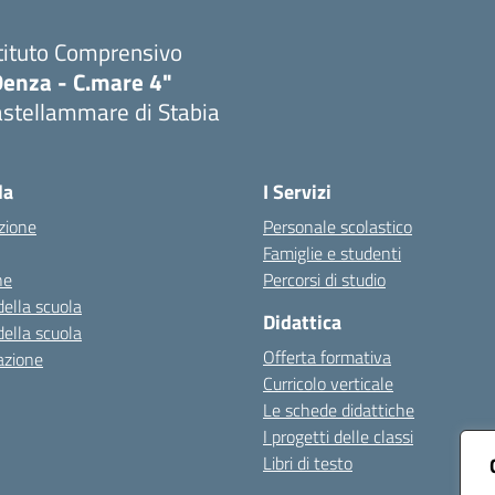
tituto Comprensivo
Denza - C.mare 4"
astellammare di Stabia
Visita la pagina iniziale della scuola
la
I Servizi
zione
Personale scolastico
Famiglie e studenti
ne
Percorsi di studio
della scuola
Didattica
della scuola
Offerta formativa
azione
Curricolo verticale
Le schede didattiche
I progetti delle classi
Libri di testo