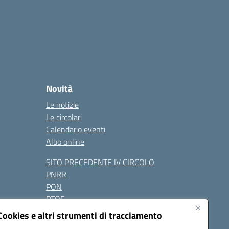
Novità
Le notizie
Le circolari
Calendario eventi
Albo online
SITO PRECEDENTE IV CIRCOLO
PNRR
PON
PTOF
Contatti
Cookies e altri strumenti di tracciamento