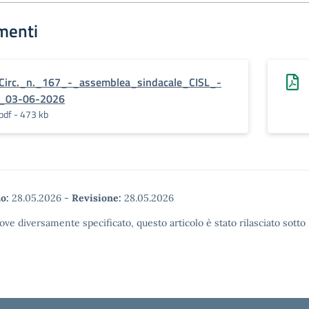
menti
Circ._n._167_-_assemblea_sindacale_CISL_-
_03-06-2026
pdf - 473 kb
o:
28.05.2026
-
Revisione:
28.05.2026
ove diversamente specificato, questo articolo è stato rilasciato sott