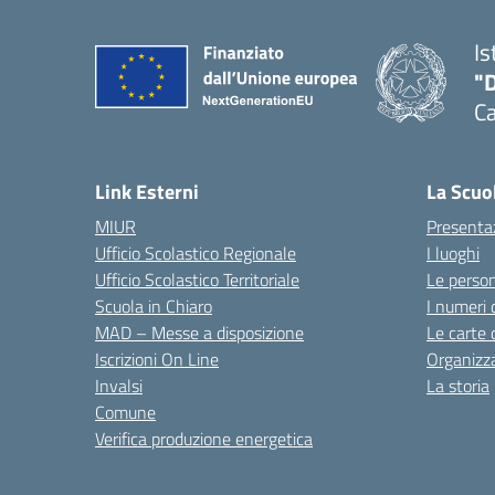
Is
"
C
— 
Link Esterni
La Scuo
MIUR
Presenta
Ufficio Scolastico Regionale
I luoghi
Ufficio Scolastico Territoriale
Le perso
Scuola in Chiaro
I numeri 
MAD – Messe a disposizione
Le carte 
Iscrizioni On Line
Organizz
Invalsi
La storia
Comune
Verifica produzione energetica