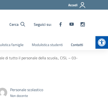
Accedi
Cerca
Seguici su:
Apr
listica famiglie
Modulistica studenti
Contatti
 di tutto il personale della scuola., CISL – 03-
Personale scolastico
Non docente