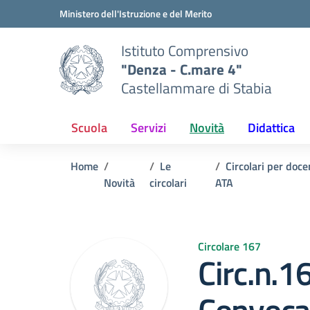
Vai ai contenuti
Vai al menu di navigazione
Vai al footer
Ministero dell'Istruzione e del Merito
Istituto Comprensivo
"Denza - C.mare 4"
Castellammare di Stabia
Scuola
Servizi
Novità
Didattica
Home
Le
Circolari per doce
Novità
circolari
ATA
Circolare 167
Circ.n.1