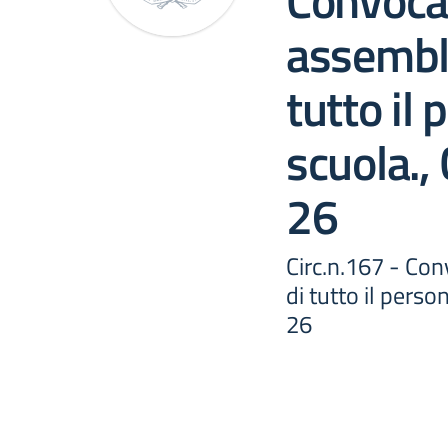
Convoca
assemble
tutto il 
scuola.,
26
Circ.n.167 - Co
di tutto il perso
26