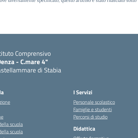
ove diversamente specificato, questo articolo è stato rilasciato sott
tituto Comprensivo
Denza - C.mare 4"
astellammare di Stabia
Visita la pagina iniziale della scuola
la
I Servizi
zione
Personale scolastico
Famiglie e studenti
ne
Percorsi di studio
della scuola
Didattica
della scuola