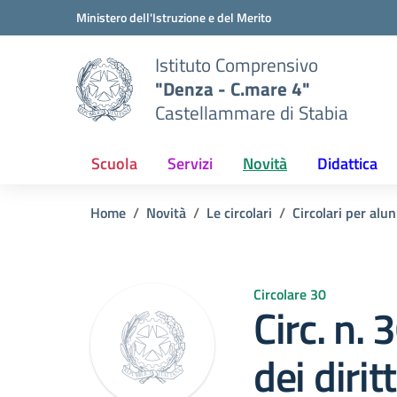
Vai ai contenuti
Vai al menu di navigazione
Vai al footer
Ministero dell'Istruzione e del Merito
Istituto Comprensivo
"Denza - C.mare 4"
Castellammare di Stabia
Scuola
Servizi
Novità
Didattica
Home
Novità
Le circolari
Circolari per alun
Circolare 30
Circ. n. 
dei diritt