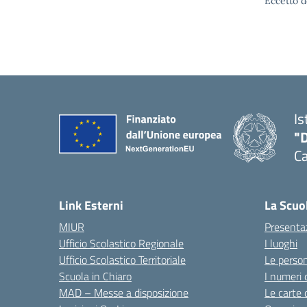
Eccetto d
Is
"
C
— 
Link Esterni
La Scuo
MIUR
Presenta
Ufficio Scolastico Regionale
I luoghi
Ufficio Scolastico Territoriale
Le perso
Scuola in Chiaro
I numeri 
MAD – Messe a disposizione
Le carte 