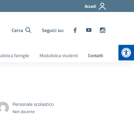
Accedi
Cerca
Seguici su:
Apr
listica famiglie
Modulistica studenti
Contatti
Personale scolastico
Non docente