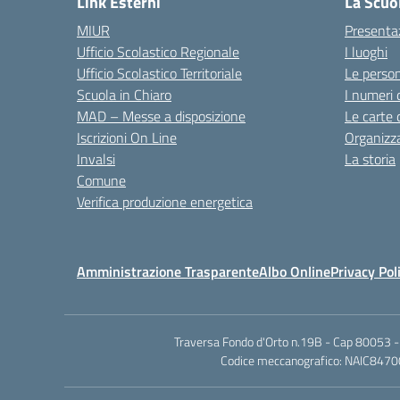
Link Esterni
La Scuo
MIUR
Presenta
Ufficio Scolastico Regionale
I luoghi
Ufficio Scolastico Territoriale
Le perso
Scuola in Chiaro
I numeri 
MAD – Messe a disposizione
Le carte 
Iscrizioni On Line
Organizz
Invalsi
La storia
Comune
Verifica produzione energetica
Amministrazione Trasparente
Albo Online
Privacy Pol
Traversa Fondo d'Orto n.19B - Cap 80053 -
Codice meccanografico: NAIC84700