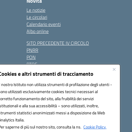
Novità
Le notizie
Le circolari
Calendario eventi
Albo online
SITO PRECEDENTE IV CIRCOLO
PNRR
PON
PTOF
Contatti
Cookies e altri strumenti di tracciamento
Il nostro Istituto non utilizza strumenti di profilazione degli utenti -
sono utilizzati esclusivamente cookies tecnici necessari al
Seguici su:
corretto funzionamento del sito, alla fruibilità dei servizi
istituzionali e alla sua accessibilità – sono utilizzati, inoltre,
one.it - PEC: naic847006@pec.istruzione.it
strumenti statistici anonimizzati messi a disposizione da Web
razione elettronica (CUF): UFUAUC
Analytics Italia.
Per saperne di più sul nostro sito, consulta la ns.
Cookie Policy.