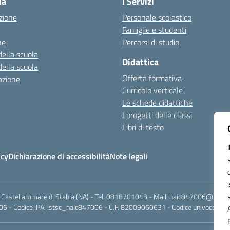
la
I Servizi
zione
Personale scolastico
Famiglie e studenti
ne
Percorsi di studio
della scuola
Didattica
della scuola
Offerta formativa
azione
Curricolo verticale
Le schede didattiche
I progetti delle classi
Libri di testo
icy
Dichiarazione di accessibilità
Note legali
 Castellammare di Stabia (NA) - Tel. 0818701043 - Mail: naic847006@istruzi
6 - Codice iPA: istsc_naic847006 - C.F. 82009060631 - Codice univoco fattu