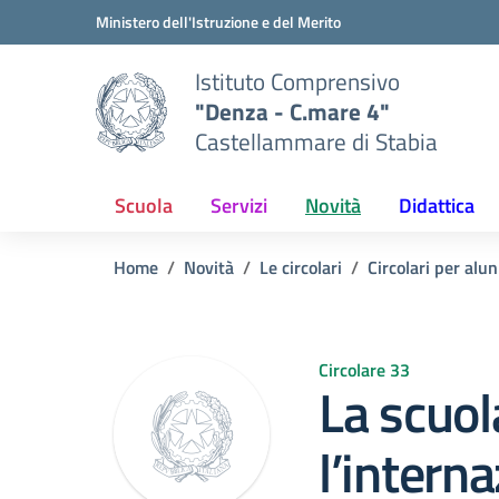
Vai ai contenuti
Vai al menu di navigazione
Vai al footer
Ministero dell'Istruzione e del Merito
Istituto Comprensivo
"Denza - C.mare 4"
Castellammare di Stabia
Scuola
Servizi
Novità
Didattica
Home
Novità
Le circolari
Circolari per alun
Circolare 33
La scuol
l’interna