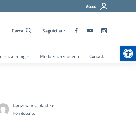
Accedi
Cerca
Seguici su:
Apr
listica famiglie
Modulistica studenti
Contatti
Personale scolastico
Non docente