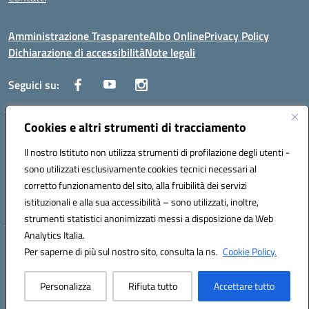
Amministrazione Trasparente
Albo Online
Privacy Policy
Dichiarazione di accessibilità
Note legali
Seguici su:
Cookies e altri strumenti di tracciamento
Traversa Fondo d'Orto n.19B - Cap 80053 - Castellammare di Stabia
(NA) - Tel. 0818701043 - Mail: naic847006@istruzione.it - PEC:
Il nostro Istituto non utilizza strumenti di profilazione degli utenti -
naic847006@pec.istruzione.it
sono utilizzati esclusivamente cookies tecnici necessari al
Codice meccanografico: NAIC847006 - Codice iPA: istsc_naic847006 -
corretto funzionamento del sito, alla fruibilità dei servizi
C.F. 82009060631 - Codice univoco fatturazione elettronica (CUF):
istituzionali e alla sua accessibilità – sono utilizzati, inoltre,
UFUAUC
strumenti statistici anonimizzati messi a disposizione da Web
Analytics Italia.
Hosting & Powered by 3D Solution S.r.l.
Per saperne di più sul nostro sito, consulta la ns.
Cookie Policy.
Concept & Design by Designers Italia
Personalizza
Rifiuta tutto
Accettare tutto