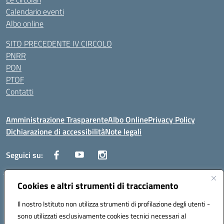
Calendario eventi
Albo online
SITO PRECEDENTE IV CIRCOLO
PNRR
PON
PTOF
Contatti
Amministrazione Trasparente
Albo Online
Privacy Policy
Dichiarazione di accessibilità
Note legali
Seguici su:
Cookies e altri strumenti di tracciamento
Traversa Fondo d'Orto n.19B - Cap 80053 - Castellammare di Stabia
(NA) - Tel. 0818701043 - Mail: naic847006@istruzione.it - PEC:
Il nostro Istituto non utilizza strumenti di profilazione degli utenti -
naic847006@pec.istruzione.it
sono utilizzati esclusivamente cookies tecnici necessari al
Codice meccanografico: NAIC847006 - Codice iPA: istsc_naic847006 -