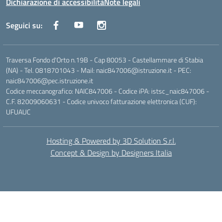
Dichiarazione di accessibilità
Note legali
Seguici su:
Traversa Fondo d'Orto n.19B - Cap 80053 - Castellammare di Stabia
(NA) - Tel. 0818701043 - Mail: naic847006@istruzione.it - PEC:
naic847006@pec.istruzione.it
Codice meccanografico: NAIC847006 - Codice iPA: istsc_naic847006 -
C.F. 82009060631 - Codice univoco fatturazione elettronica (CUF):
UFUAUC
Hosting & Powered by 3D Solution S.r.l.
Concept & Design by Designers Italia