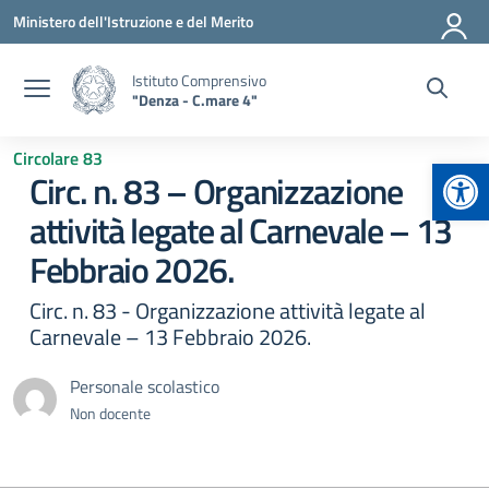
Vai ai contenuti
Vai al menu di navigazione
Vai al footer
Ministero dell'Istruzione e del Merito
Istituto Comprensivo
"Denza - C.mare 4"
Circolare 83
Apr
Circ. n. 83 – Organizzazione
attività legate al Carnevale – 13
Febbraio 2026.
Circ. n. 83 - Organizzazione attività legate al
Carnevale – 13 Febbraio 2026.
Personale scolastico
Non docente