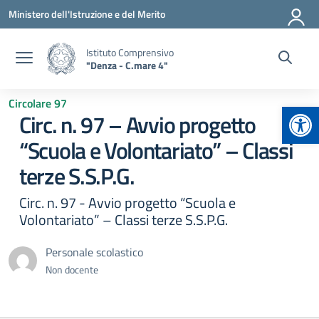
Vai ai contenuti
Vai al menu di navigazione
Vai al footer
Ministero dell'Istruzione e del Merito
Istituto Comprensivo
"Denza - C.mare 4"
Circolare 97
Apr
Circ. n. 97 – Avvio progetto
“Scuola e Volontariato” – Classi
terze S.S.P.G.
Circ. n. 97 - Avvio progetto “Scuola e
Volontariato” – Classi terze S.S.P.G.
Personale scolastico
Non docente