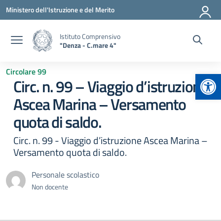
Vai ai contenuti
Vai al menu di navigazione
Vai al footer
Ministero dell'Istruzione e del Merito
Istituto Comprensivo
"Denza - C.mare 4"
Circolare 99
Apr
Circ. n. 99 – Viaggio d’istruzione
Ascea Marina – Versamento
quota di saldo.
Circ. n. 99 - Viaggio d’istruzione Ascea Marina –
Versamento quota di saldo.
Personale scolastico
Non docente