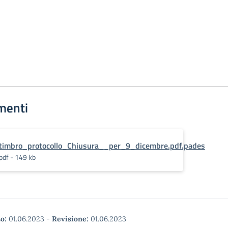
menti
timbro_protocollo_Chiusura__per_9_dicembre.pdf.pades
pdf - 149 kb
o:
01.06.2023
-
Revisione:
01.06.2023