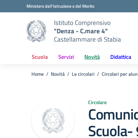
Vai ai contenuti
Vai al menu di navigazione
Vai al footer
Ministero dell'Istruzione e del Merito
Istituto Comprensivo
"Denza - C.mare 4"
Castellammare di Stabia
Scuola
Servizi
Novità
Didattica
Home
Novità
Le circolari
Circolari per alun
Circolare
Comunic
Scuola-