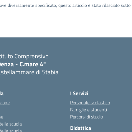
ove diversamente specificato, questo articolo è stato rilasciato sott
tituto Comprensivo
Denza - C.mare 4"
astellammare di Stabia
Visita la pagina iniziale della scuola
la
I Servizi
zione
Personale scolastico
Famiglie e studenti
ne
Percorsi di studio
della scuola
Didattica
della scuola