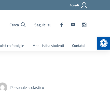
Accedi
Cerca
Seguici su:
Apr
listica famiglie
Modulistica studenti
Contatti
Personale scolastico