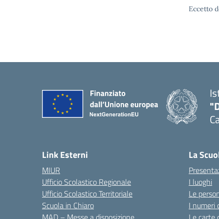
Eccetto d
Is
"
C
— 
Link Esterni
La Scuo
MIUR
Presenta
Ufficio Scolastico Regionale
I luoghi
Ufficio Scolastico Territoriale
Le perso
Scuola in Chiaro
I numeri 
MAD – Messe a disposizione
Le carte 