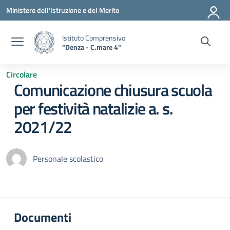
Vai ai contenuti
Vai al menu di navigazione
Vai al footer
Ministero dell'Istruzione e del Merito
Istituto Comprensivo
"Denza - C.mare 4"
Circolare
Comunicazione chiusura scuola
per festività natalizie a. s.
2021/22
Personale scolastico
Documenti