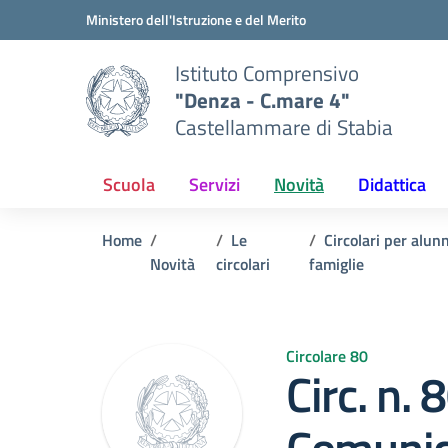
Vai ai contenuti
Vai al menu di navigazione
Vai al footer
Ministero dell'Istruzione e del Merito
Istituto Comprensivo
"Denza - C.mare 4"
Castellammare di Stabia
Scuola
Servizi
Novità
Didattica
Home
Le
Circolari per alunn
Novità
circolari
famiglie
Circolare 80
Circ. n. 