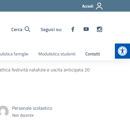
Accedi
Cerca
Seguici su:
Apr
listica famiglie
Modulistica studenti
Contatti
tica festività natalizie e uscita anticipata 20
Personale scolastico
Non docente