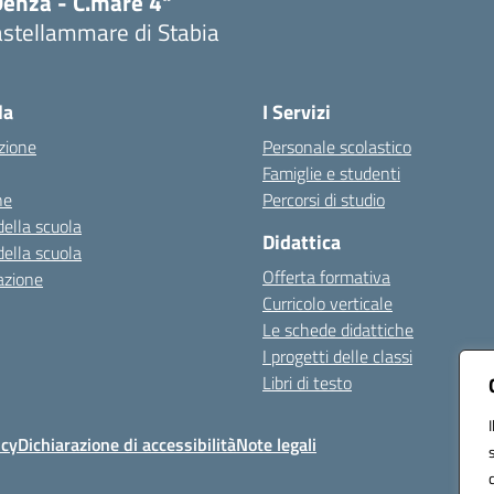
Denza - C.mare 4"
astellammare di Stabia
Visita la pagina iniziale della scuola
la
I Servizi
zione
Personale scolastico
Famiglie e studenti
ne
Percorsi di studio
della scuola
Didattica
della scuola
Offerta formativa
azione
Curricolo verticale
Le schede didattiche
I progetti delle classi
Libri di testo
icy
Dichiarazione di accessibilità
Note legali