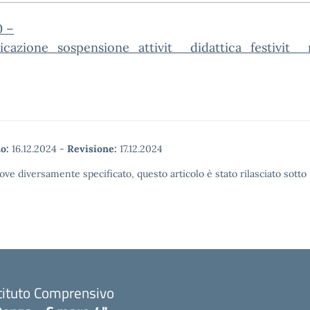
0 –
cazione_sospensione_attivit__didattica_festivit__
o:
16.12.2024
-
Revisione:
17.12.2024
ove diversamente specificato, questo articolo è stato rilasciato sott
tituto Comprensivo