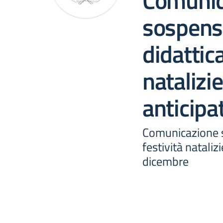
Comunic
sospensi
didattica
natalizie
anticipa
Comunicazione s
festività nataliz
dicembre