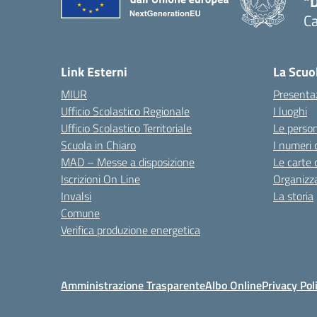
"
C
— 
Link Esterni
La Scuo
MIUR
Presenta
Ufficio Scolastico Regionale
I luoghi
Ufficio Scolastico Territoriale
Le perso
Scuola in Chiaro
I numeri 
MAD – Messe a disposizione
Le carte 
Iscrizioni On Line
Organizz
Invalsi
La storia
Comune
Verifica produzione energetica
Amministrazione Trasparente
Albo Online
Privacy Pol